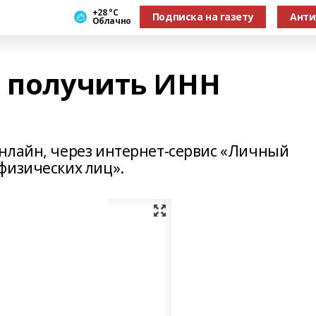
+28 °С
Подписка на газету
Анти
Облачно
т получить ИНН
нлайн, через интернет-сервис «Личный
физических лиц».