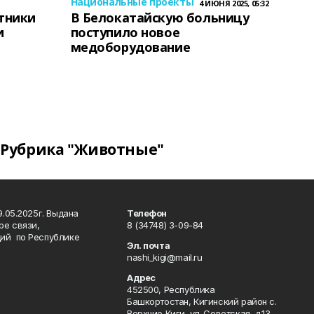
Национальные проекты
4 ИЮНЯ 2025, 05:32
тники
В Белокатайскую больницу
и
поступило новое
медоборудование
Рубрика "Животные"
.05.2025г. Выдана
Телефон
ре связи,
8 (34748) 3-09-84
ий по Республике
Эл. почта
nashi_kigi@mail.ru
Адрес
452500, Республика
Башкортостан, Кигинский район с.
Верхние Киги, ул. Советская, д.13