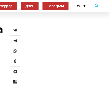
террор
Дзен
Телеграм
а