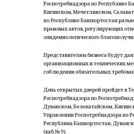
Роспотребнадзора по Республике Б
Кигинском, Мечетлинском, Салават
по Республике Башкортостан разъя
правовых актов, регулирующих отн
эпидемиологического благополучия
Представителям бизнеса будут да
организационных и технических ме
соблюдения обязательных требован
День открытых дверей пройдет в Т
Роспотребнадзора по Роспотребнад
Дуванском, Белокатайском, Кигинс
Управлении Роспотребнадзора по Р
Республика Башкортостан, Дуванский
(каб.№ 9).