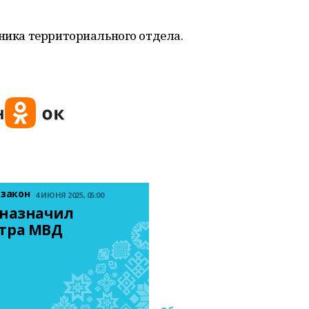
ьника территориального отдела.
 закон
4 ИЮНЯ 2025, 05:00
назначил 
тра МВД