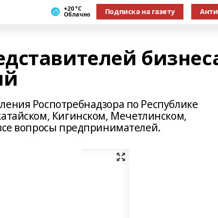
+20 °С
Подписка на газету
Анти
Облачно
дставителей бизнес
ий
ления Роспотребнадзора по Республике
катайском, Кигинском, Мечетлинском,
 все вопросы предпринимателей.