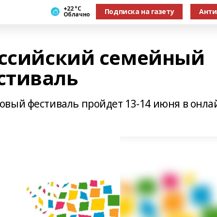
+22 °С
Подписка на газету
Анти
Облачно
оссийский семейный
стиваль
вый фестиваль пройдет 13-14 июня в онла