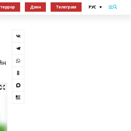
террор
Дзен
Телеграм
йн