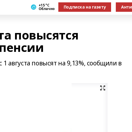
+15 °С
Подписка на газету
Анти
Облачно
ста повысятся
 пенсии
 1 августа повысят на 9,13%, сообщили в