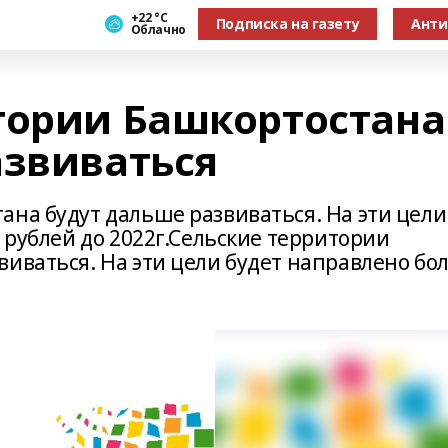
+22 °С
Подписка на газету
Анти
Облачно
тории Башкортостана
азвиваться
ана будут дальше развиваться. На эти цели
. рублей до 2022г.Сельские территории
иваться. На эти цели будет направлено бо