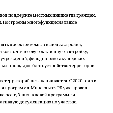
товой поддержке местных инициатив граждан,
и. Построены многофункциональные
пять проектов комплексной застройки,
тков под массовую жилищную застройку,
 учреждений, фельдшерско-акушерских
вных площадок, благоустройство территории.
х территорий не заканчивается. С 2020 года в
ая программа. Минсельхоз РБ уже провел
ию республики в новой программе и
мативную документацию по участию.