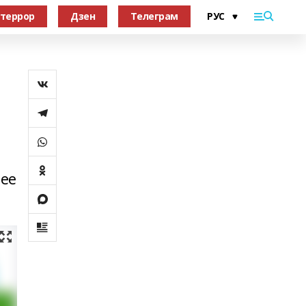
террор
Дзен
Телеграм
лее