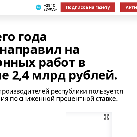
+28 °С
Подписка на газету
Анти
Дождь
го года
 направил на
онных работ в
 2,4 млрд рублей.
производителей республики пользуется
ия по сниженной процентной ставке.