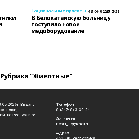
Национальные проекты
4 ИЮНЯ 2025, 05:32
тники
В Белокатайскую больницу
и
поступило новое
медоборудование
Рубрика "Животные"
.05.2025г. Выдана
Телефон
ре связи,
8 (34748) 3-09-84
ий по Республике
Эл. почта
nashi_kigi@mail.ru
Адрес
452500, Республика