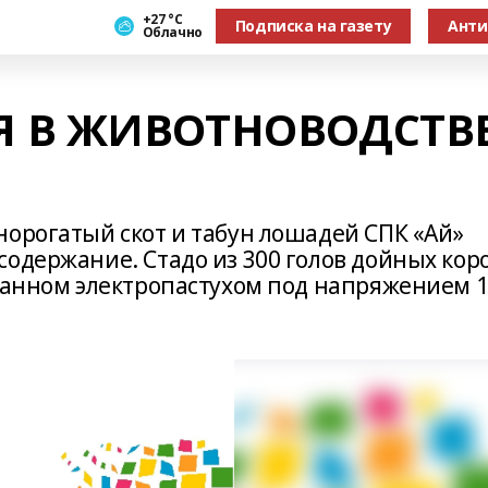
+27 °С
Подписка на газету
Анти
Облачно
 В ЖИВОТНОВОДСТВ
норогатый скот и табун лошадей СПК «Ай»
одержание. Стадо из 300 голов дойных кор
ованном электропастухом под напряжением 