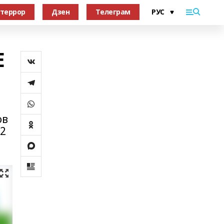
террор
Дзен
Телеграм
Е
ов
12