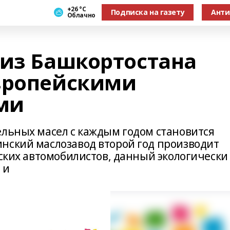
+26 °С
Подписка на газету
Анти
Облачно
 из Башкортостана
вропейскими
ми
ельных масел с каждым годом становится
нский маслозавод второй год производит
йских автомобилистов, данный экологически
 и