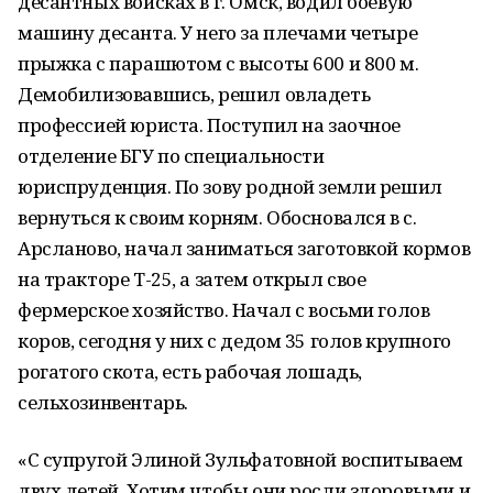
десантных войсках в г. Омск, водил боевую
машину десанта. У него за плечами четыре
прыжка с парашютом с высоты 600 и 800 м.
Демобилизовавшись, решил овладеть
профессией юриста. Поступил на заочное
отделение БГУ по специальности
юриспруденция. По зову родной земли решил
вернуться к своим корням. Обосновался в с.
Арсланово, начал заниматься заготовкой кормов
на тракторе Т-25, а затем открыл свое
фермерское хозяйство. Начал с восьми голов
коров, сегодня у них с дедом 35 голов крупного
рогатого скота, есть рабочая лошадь,
сельхозинвентарь.
«С супругой Элиной Зульфатовной воспитываем
двух детей. Хотим чтобы они росли здоровыми и