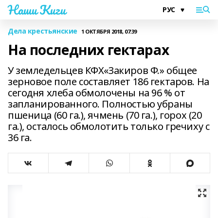
Наши Киги
Дела крестьянские
1 ОКТЯБРЯ 2018, 07:39
На последних гектарах
У земледельцев КФХ«Закиров Ф.» общее
зерновое поле составляет 186 гектаров. На
сегодня хлеба обмолочены на 96 % от
запланированного. Полностью убраны
пшеница (60 га.), ячмень (70 га.), горох (20
га.), осталось обмолотить только гречиху с
36 га.