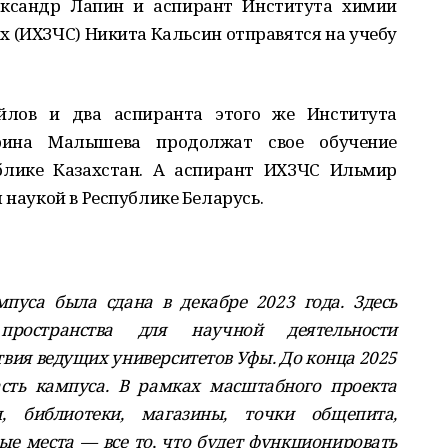
ександр Лапин и аспирант Института химии
х (ИХЗЧС) Никита Кальсин отправятся на учебу
лов и два аспиранта этого же Института
рина Малышева продолжат свое обучение
блике Казахстан. А аспирант ИХЗЧС Ильмир
 наукой в Республике Беларусь.
пуса была сдана в декабре 2023 года. Здесь
пространства для научной деятельности
вия ведущих университетов Уфы. До конца 2025
асть кампуса. В рамках масштабного проекта
и, библиотеки, магазины, точки общепита,
е места — все то, что будет функционировать