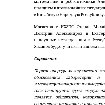
математики и робототехники Ал
и защиты в чрезвычайных ситуация
в Китайскую Народную Республику.
Магистрант ИХЗЧС Степан Михай
Дмитрий Александров и Екате
и научные исследования в Респу
Хасанов будет учиться и заниматься
Справочно:
Первая очередь межвузовского кам
обосновались лаборатории и 
и междисциплинарного взаимодейст
года планируется сдать вторую ч
появятся общежития, коворкинг
спортивные площадки и прогулочны