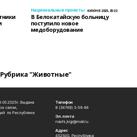
Национальные проекты
4 ИЮНЯ 2025, 05:32
тники
В Белокатайскую больницу
и
поступило новое
медоборудование
Рубрика "Животные"
.05.2025г. Выдана
Телефон
ре связи,
8 (34748) 3-09-84
ий по Республике
Эл. почта
nashi_kigi@mail.ru
Адрес
452500, Республика