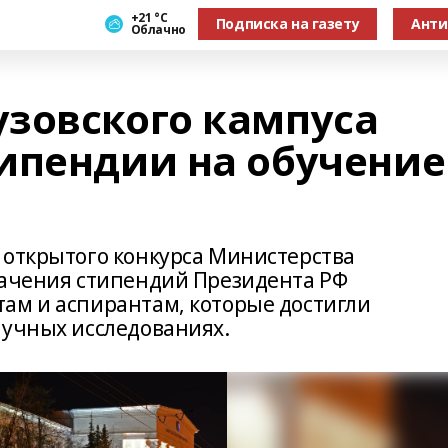
+21 °С
Подписка на газету
Анти
Облачно
зовского кампуса
ипендии на обучение
 открытого конкурса Министерства
начения стипендий Президента РФ
ам и аспирантам, которые достигли
аучных исследованиях.