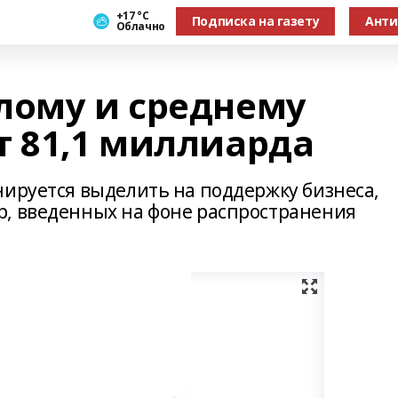
+17 °С
Подписка на газету
Анти
Облачно
лому и среднему
т 81,1 миллиарда
нируется выделить на поддержку бизнеса,
р, введенных на фоне распространения