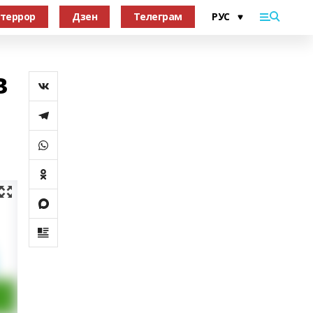
террор
Дзен
Телеграм
в