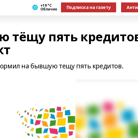
+19 °С
Подписка на газету
Анти
Облачно
ю тёщу пять кредито
кт
ормил на бывшую тещу пять кредитов.