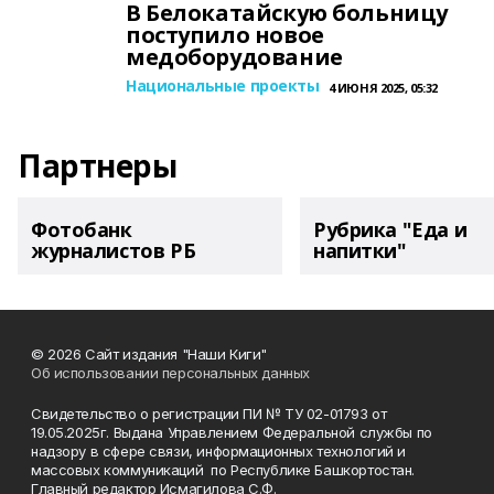
В Белокатайскую больницу
поступило новое
медоборудование
Национальные проекты
4 ИЮНЯ 2025, 05:32
Партнеры
Фотобанк
Рубрика "Еда и
журналистов РБ
напитки"
© 2026 Сайт издания "Наши Киги"
Об использовании персональных данных
Свидетельство о регистрации ПИ № ТУ 02-01793 от
19.05.2025г. Выдана Управлением Федеральной службы по
надзору в сфере связи, информационных технологий и
массовых коммуникаций по Республике Башкортостан.
Главный редактор Исмагилова С.Ф.