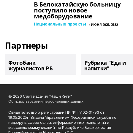
В Белокатайскую больницу
поступило новое
медоборудование
Национальные проекты
4 ИЮНЯ 2025, 05:32
Партнеры
Фотобанк
Рубрика "Еда и
журналистов РБ
напитки"
© 2026 Сайт издания "Наши Киги"
Об использовании персональных данных
Свидетельство о регистрации ПИ № ТУ 02-01793 от
19.05.2025г. Выдана Управлением Федеральной службы по
надзору в сфере связи, информационных технологий и
массовых коммуникаций по Республике Башкортостан.
Главный редактор Исмагилова С.Ф.