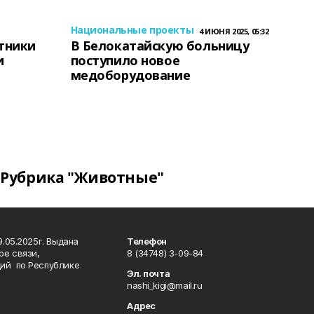
Национальные проекты
4 ИЮНЯ 2025, 05:32
тники
В Белокатайскую больницу
и
поступило новое
медоборудование
Рубрика "Животные"
.05.2025г. Выдана
Телефон
ре связи,
8 (34748) 3-09-84
ий по Республике
Эл. почта
nashi_kigi@mail.ru
Адрес