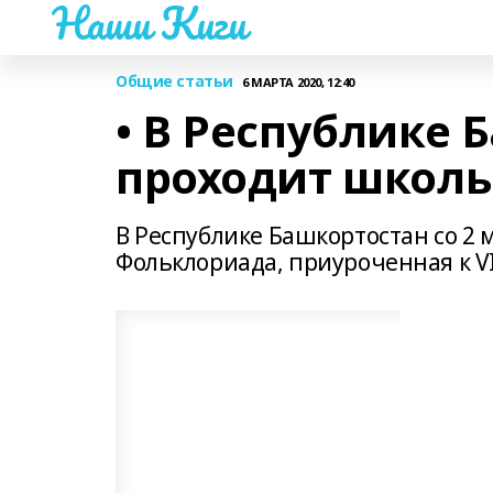
Наши Киги
Общие статьи
6 МАРТА 2020, 12:40
• В Республике 
проходит школ
В Республике Башкортостан со 2 
Фольклориада, приуроченная к V