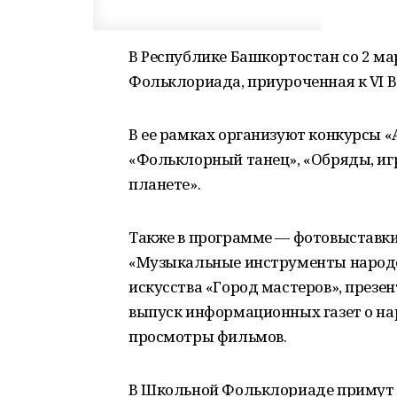
В Республике Башкортостан со 2 ма
Фольклориада, приуроченная к VI 
В ее рамках организуют конкурсы 
«Фольклорный танец», «Обряды, иг
планете».
Также в программе — фотовыставк
«Музыкальные инструменты народо
искусства «Город мастеров», презе
выпуск информационных газет о нар
просмотры фильмов.
В Школьной Фольклориаде примут 