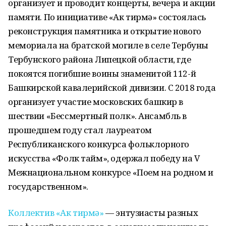
организует и проводит концерты, вечера и акции
памяти. По инициативе «Ак тирмә» состоялась
реконструкция памятника и открытие нового
мемориала на братской могиле в селе Тербуны
Тербунского района Липецкой области, где
покоятся погибшие воины знаменитой 112-й
Башкирской кавалерийской дивизии. С 2018 года
организует участие московских башкир в
шествии «Бессмертный полк». Ансамбль в
прошедшем году стал лауреатом
Республиканского конкурса фольклорного
искусства «Фолк тайм», одержал победу на V
Межнациональном конкурсе «Поем на родном и
государственном».
Коллектив «Ак тирмә»
— энтузиасты разных