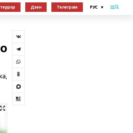
террор
Дзен
Телеграм
 о
ка,