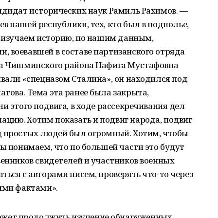
ндидат исторических наук Рамиль Рахимов. —
в нашей республики, тех, кто был в подполье,
ы изучаем историю, по нашим данным,
, воевавшей в составе партизанского отряда
ца Чишминского района Нафига Мустафовна
ывали «спецназом Сталина», он находился под
това. Тема эта ранее была закрыта,
и этого подвига, в ходе рассекречивания дел
цию. Хотим показать и подвиг народа, подвиг
д простых людей был огромный. Хотим, чтобы
Мы понимаем, что по большей части это будут
венников свидетелей и участников военных
ться с авторами писем, проверять что-то через
ими фактами».
жет продолжить изучение обнаруженных