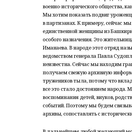
военно-исторического общества, ка
Мы хотим показать подвиг уроженце
в партизанах. К примеру, сейчас м
единственной женщины из Башкирии
особого назначения. Это жительни
Иманаева. В народе этот отряд наз
ведомством генерала Павла Судопла
неизвестна. Сейчас мы находим гран
получаем свежую архивную информа
тружеников тыла, потому что вкла
все это стало достоянием народа. 
воспоминания детей, внуков, родст
событий. Поэтому мы будем связыва
архивы, сопоставлять с историческ
В дальнейшем любой желающий мо