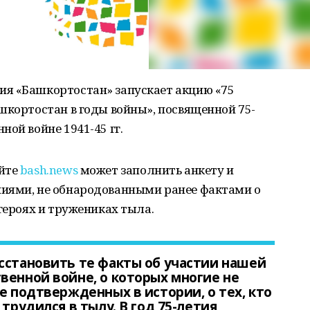
я «Башкортостан» запускает акцию «75
шкортостан в годы войны», посвященной 75-
ой войне 1941-45 гг.
айте
bash.news
может заполнить анкету и
иями, не обнародованными ранее фактами о
героях и тружениках тыла.
сстановить те факты об участии нашей
венной войне, о которых многие не
е подтвержденных в истории, о тех, кто
 трудился в тылу. В год 75-летия