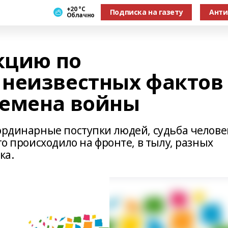
+20 °С
Подписка на газету
Анти
Облачно
кцию по
неизвестных фактов
ремена войны
ординарные поступки людей, судьба челове
то происходило на фронте, в тылу, разных
ка.