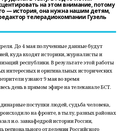
центировать на этом внимание, потому
то — история, она нужна нашим детям,
 редактор телерадиокомпании Гузель
преля. До 4 мая полученные данные будут
ией, куда входят историки, журналисты и
изаций республики. В результате этой работы
мых интересных и оригинальных исторических
лезрители узнают 9 мая во время
есь день в прямом эфире на телеканале БСТ.
рдинарные поступки людей, судьба человека,
 происходило на фронте, в тылу, разных районах
азал и.о. завкафедрой истории России,
ь регионального отделения Российского