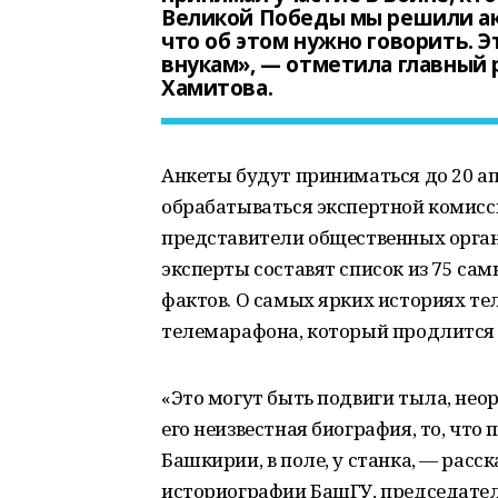
Великой Победы мы решили ак
что об этом нужно говорить. Э
внукам», — отметила главный
Хамитова.
Анкеты будут приниматься до 20 а
обрабатываться экспертной комисс
представители общественных орган
эксперты составят список из 75 са
фактов. О самых ярких историях те
телемарафона, который продлится в
«Это могут быть подвиги тыла, нео
его неизвестная биография, то, что
Башкирии, в поле, у станка, — расск
историографии БашГУ, председател