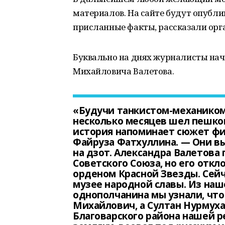
материалов. На сайте будут опублик
присланные факты, рассказали орг
Буквально на днях журналисты нач
Михайловича Валетова.
«Будучи танкистом-механиком, 
несколько месяцев шел пешком
история напоминает сюжет фи
Файруза Фатхуллина. — Они вы
на дзот. Александра Валетова
Советского Союза, но его откл
орденом Красной Звезды. Сейч
музее народной славы. Из наш
однополчанина мы узнали, что
Михайлович, а Султан Нурмух
Благоварского района нашей ре