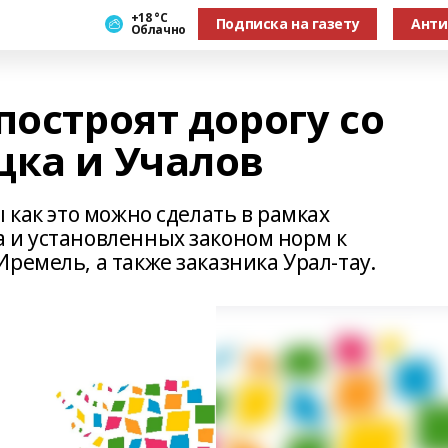
+18 °С
Подписка на газету
Анти
Облачно
построят дорогу со
цка и Учалов
 как это можно сделать в рамках
 и установленных законом норм к
ремель, а также заказника Урал-тау.