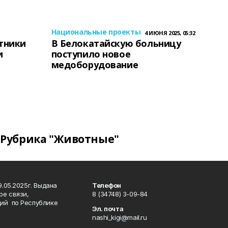
Национальные проекты
4 ИЮНЯ 2025, 05:32
тники
В Белокатайскую больницу
и
поступило новое
медоборудование
Рубрика "Животные"
.05.2025г. Выдана
Телефон
ре связи,
8 (34748) 3-09-84
ий по Республике
Эл. почта
nashi_kigi@mail.ru