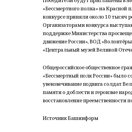
Победители будут приглашены в Мо
«Бессмертного полка» на Красной п
конкурсе приняли около 10 тысяч ре
Организаторами конкурса выступа
поддержке Министерства просвеще
движение России», ВОД «Волонтёры
«Центральный музей Великой Отечес
Общероссийское общественное гра
«Бессмертный полк России» было соз
увековечивание подвига солдат Вел
памяти о доблести и героизме наро
восстановление преемственности п
Источник Башинформ