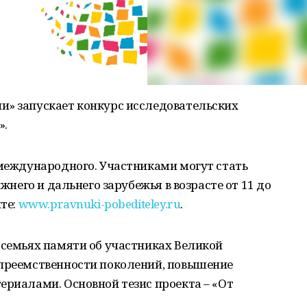
и» запускает конкурс исследовательских
».
 международного. Участниками могут стать
ижнего и дальнего зарубежья в возрасте от 11 до
йте:
www.pravnuki-pobediteley.ru
.
 семьях памяти об участниках Великой
 преемственности поколений, повышение
ериалами. Основной тезис проекта – «От