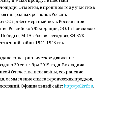
скву и 9 мая пройдут в шествии
лощади. Отметим, в прошлом году участие в
бят из разных регионов России.
ют ООД «Бессмертный полк России» при
ния Российской Федерации, ООД «Поисковое
 Победы», МИА «Россия сегодня», ФГБУК
твенной войны 1941-1945 гг.».
жданско-патриотическое движение
дано 30 сентября 2015 года. Его задача –
икой Отечественной войны, сохранение
да, осмысление опыта героических предков,
околений. Официальный сайт:
http://polkrf.ru
.