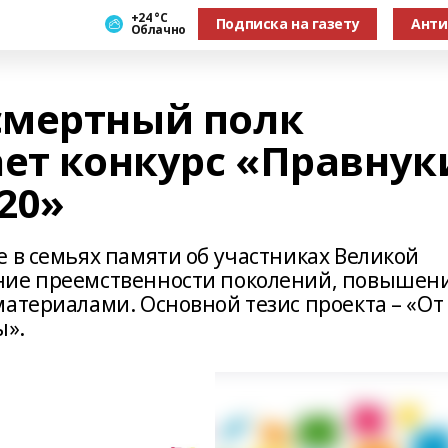
+24 °С
Подписка на газету
Анти
Облачно
смертный полк
ает конкурс «Правнук
20»
 в семьях памяти об участниках Великой
ние преемственности поколений, повышен
материалами. Основной тезис проекта – «От
ы».