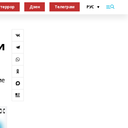
террор
Дзен
Телеграм
и
ие