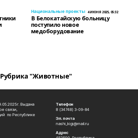
Национальные проекты
4 ИЮНЯ 2025, 05:32
тники
В Белокатайскую больницу
и
поступило новое
медоборудование
Рубрика "Животные"
.05.2025г. Выдана
Телефон
ре связи,
8 (34748) 3-09-84
ий по Республике
Эл. почта
nashi_kigi@mail.ru
Адрес
452500, Республика