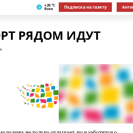
+26 °С
Подписка на газету
Анти
Ясно
ОРТ РЯДОМ ИДУТ
"
олодежь не только отдыхает, но и заботится о