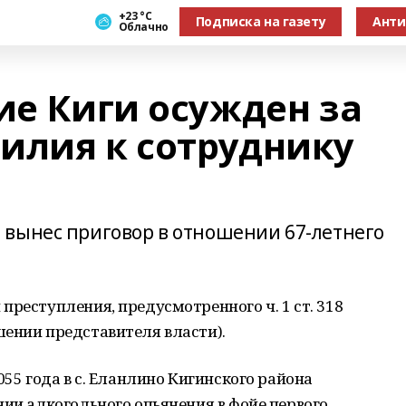
+23 °С
Подписка на газету
Анти
Облачно
ие Киги осужден за
илия к сотруднику
 вынес приговор в отношении 67-летнего
преступления, предусмотренного ч. 1 ст. 318
шении представителя власти).
055 года в с. Еланлино Кигинского района
нии алкогольного опьянения в фойе первого