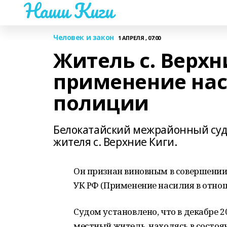
Наши Киги
Человек и закон
1 АПРЕЛЯ , 07:00
Житель с. Верхн
применение нас
полиции
Белокатайский межрайонный суд
жителя с. Верхние Киги.
Он признан виновным в совершении 
УК РФ (Применение насилия в отно
Судом установлено, что в декабре 2
местный житель, находясь в состоя