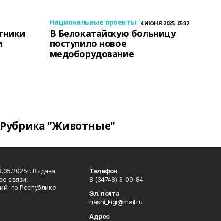
Национальные проекты
4 ИЮНЯ 2025, 05:32
тники
В Белокатайскую больницу
и
поступило новое
медоборудование
Рубрика "Животные"
.05.2025г. Выдана
Телефон
ре связи,
8 (34748) 3-09-84
ий по Республике
Эл. почта
nashi_kigi@mail.ru
Адрес