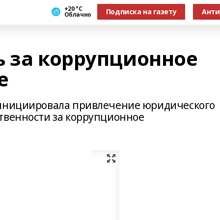
+20 °С
Подписка на газету
Анти
Облачно
ь за коррупционное
е
 инициировала привлечение юридического
твенности за коррупционное