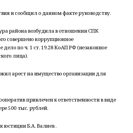
вия и сообщил о данном факте руководству.
ура района возбудила в отношении СПК
ого совершено коррупционное
ело по ч. 1 ст. 19.28 КоАП РФ (незаконное
кого лица).
ожил арест на имущество организации для
ооператив привлечен к ответственности в виде
е 500 тыс. рублей.
юстиции Б.А. Валиев .